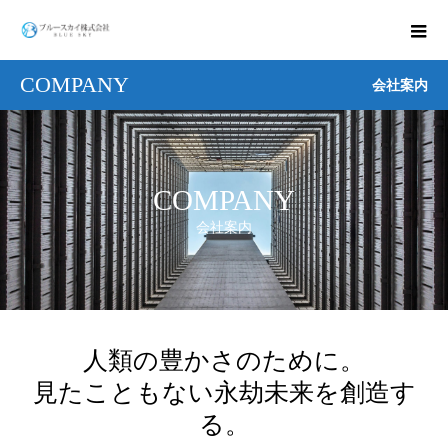
COMPANY
会社案内
COMPANY
会社案内
人類の豊かさのために。
見たこともない永劫未来を創造す
る。